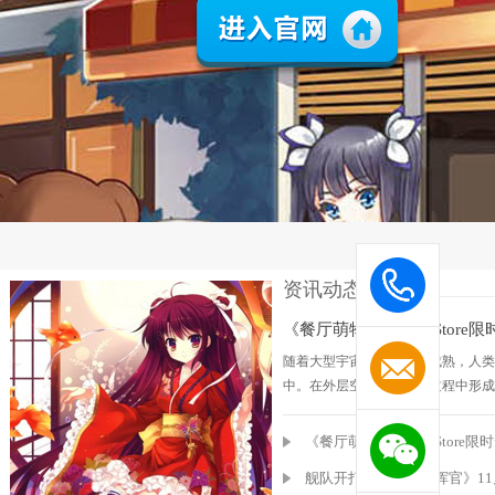
资讯动态
News
《餐厅萌物语》 AppStore
随着大型宇宙战舰技术的成熟，人类
中。在外层空间争夺资源过程中形成
涌，纷争不断，战争一触即发。你作
解危机，组织起更强大的力量，对抗
《餐厅萌物语》 AppStore
舰队开打！《舰队指挥官》1